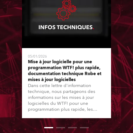
05/01/2026
Mise à jour logicielle pour une
programmation WTF! plus rapide,
documentation technique Robe et
mises à jour logicielles
Dans cette lettre d'information
technique, nous partageons des
informations sur les mises à jour
logicielles du WTF! pour une
programmation plus rapide, les
améliorations de la documentation
technique Robe et également sur les
mises à jour logicielles depuis la