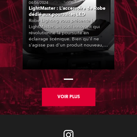
04/06/2024
LightMaster : L’accessoire de Robe
dédié aux poursuites LED
Robe Lighting vous présente le
LightMaster, un outil innovant qui
révolutionne la poursuite en
éclairage scénique. Bien qu'il ne
s'agisse pas d'un produit nouveau,
le LightMaster est plus pertinent que
jamais en cette période de transition
des éclairages vers la LED.
VOIR PLUS