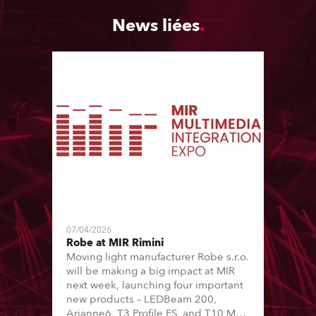
News liées
07/04/2026
Robe at MIR Rimini
Moving light manufacturer Robe s.r.o.
will be making a big impact at MIR
next week, launching four important
new products – LEDBeam 200,
Arianne6, T3 Profile FS, and T10 MFS