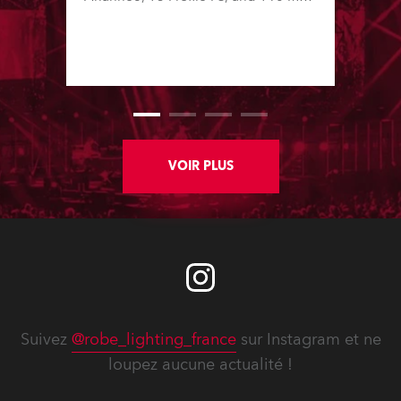
– on Booth 01, Hall A5C5, as part of
Italian distributor RM Multimedia’s
large stand at the three-day trade
show, staged at the Rimini Expo
Centre, Italy.
VOIR PLUS
Suivez
@robe_lighting_france
sur Instagram et ne
loupez aucune actualité !