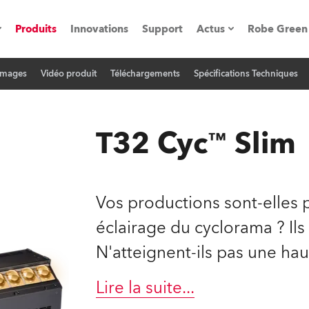
Produits
Innovations
Support
Actus
Robe Green
Images
Vidéo produit
Téléchargements
Spécifications Techniques
vènements
Communiqués de p
ation
Références
T32 Cyc™ Slim
oboSpot
Vos productions sont-elles 
he Road
éclairage du cyclorama ? Ils
N'atteignent-ils pas une hau
cation
ions en vidéo
Lire la suite
...