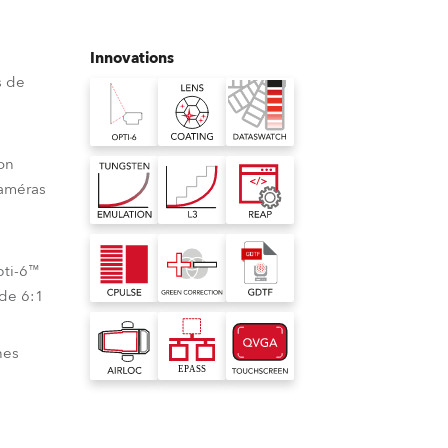
Allemagne
Innovations
France
s de
République Tchèque et
Slovaquie
on
International
caméras
Global
pti-6™
Europe
 de 6:1
Territoires Russophones
nes
Amérique Latine
ement des lentilles Robe
liothèque intégrée de couleurs
Business Development
ure lisse et
notre technologie de
de couleurs virtuelles intégrée