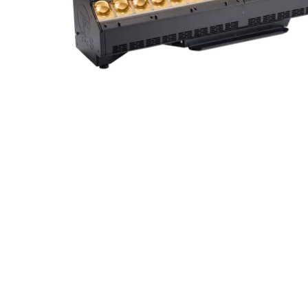
ProMotion L
Robe Marit