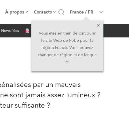
À propos
Contacts
France
/
FR
Demande d'infos
News liées
resse
Présentation de l'entreprise
Siège Social
Vous êtes en train de parcourir
le site Web de Robe pour la
Fabriqué en Europe
Siège Social & Usine
région France. Vous pouvez
changer de région et de langue
Propriétaires
Filliales
ici.
Histoire
Amérique du Nord et Caraïbes
pénalisées par un mauvais
Carrière
Moyen-Orient
 ne sont jamais assez lumineux ?
teur suffisante ?
Kariéra (CZ)
Asie et Pacifique
Légal
Royaume-Uni et Irelande