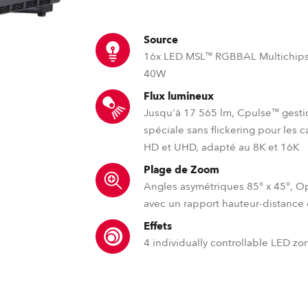
ighting
Source
ime
16x LED MSL™ RGBBAL Multichip
40W
Flux lumineux
Jusqu'à 17 565 lm, Cpulse™ gesti
spéciale sans flickering pour les 
HD et UHD, adapté au 8K et 16K
Plage de Zoom
Angles asymétriques 85° x 45°, O
avec un rapport hauteur-distance
Effets
4 individually controllable LED zo
RLCT™ – Technologie de trait
DataSwatch™ – bib
Opti-6™
Jusqu'à présent, obtenir une couvert
Comme pour les lunettes, 
La bibliothèque 