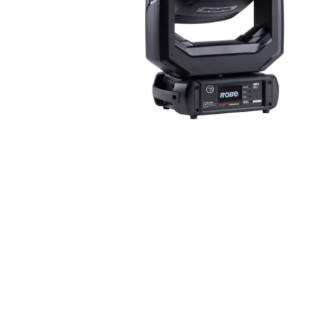
ProMotion L
Robe Marit