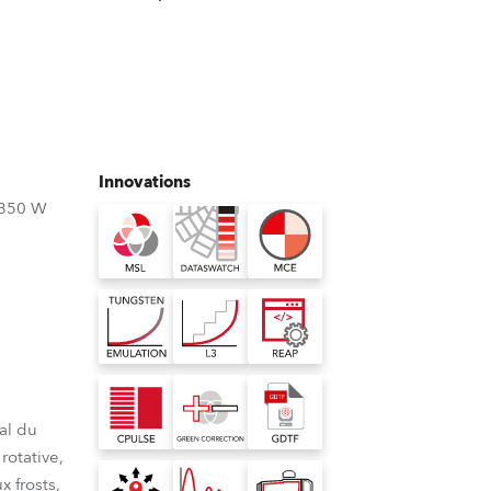
Allemagne
France
République Tchèque et
Slovaquie
Innovations
International
 350 W
Global
Europe
Territoires Russophones
Amérique Latine
al du
otative,
Business Development
x frosts,