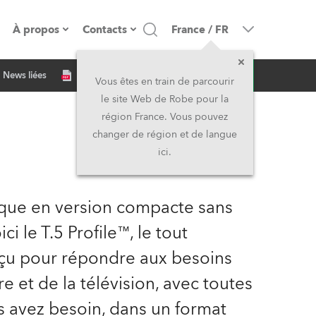
À propos
Contacts
France
/
FR
Demande d'infos
News liées
resse
Présentation de l'entreprise
Siège Social
Vous êtes en train de parcourir
le site Web de Robe pour la
Fabriqué en Europe
Siège Social & Usine
région France. Vous pouvez
changer de région et de langue
Propriétaires
Filliales
ici.
Histoire
Amérique du Nord et Caraïbes
ique en version compacte sans
Carrière
Moyen-Orient
 le T.5 Profile™, le tout
onçu pour répondre aux besoins
Kariéra (CZ)
Asie et Pacifique
e et de la télévision, avec toutes
Légal
Royaume-Uni et Irelande
us avez besoin, dans un format