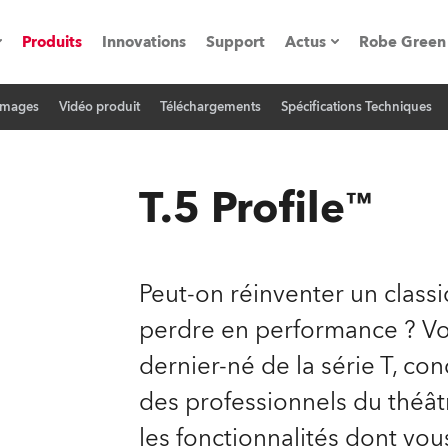
Produits
Innovations
Support
Actus
Robe Green
Images
Vidéo produit
Téléchargements
Spécifications Techniques
vènements
Communiqués de p
ation
Références
T.5 Profile™
oboSpot
Peut-on réinventer un class
he Road
perdre en performance ? Voici
dernier-né de la série T, c
cation
des professionnels du théâtr
ions en vidéo
les fonctionnalités dont vo