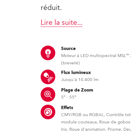
ighting
réduit.
ime
Lire la suite
...
Source
Moteur à LED multispectral MSL™
(breveté)
Flux lumineux
Jusqu'à 10.400 lm
Plage de Zoom
5° - 55°
Effets
CMY/RGB ou RGBAL, Contrôle tot
module couteaux, Roue de gobos r
Iris, Roue d'animation, Prisme, Deu