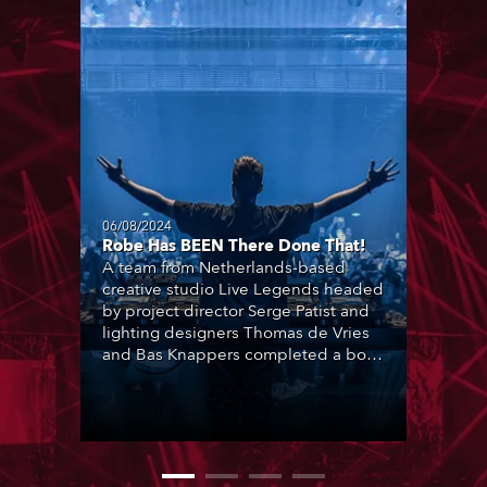
06/08/2024
Robe Has BEEN There Done That!
A team from Netherlands-based
creative studio Live Legends headed
by project director Serge Patist and
lighting designers Thomas de Vries
and Bas Knappers completed a bold
and modern interior design and
technical – set, video, lighting and
audio – scheme for the SIR.TEEN
Group and their new Club BEEN, a
brand-new venue and entertainment
concept that has burst onto the