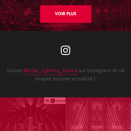
highly competitive nightlife scene in
Beijing, China.
VOIR PLUS
Suivez
@robe_lighting_france
sur Instagram et ne
loupez aucune actualité !