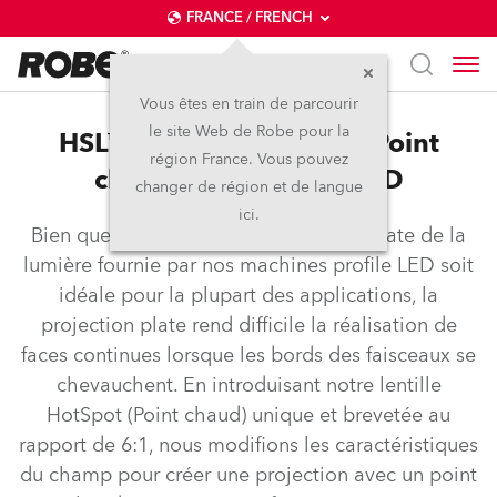
FRANCE / FRENCH
Vous êtes en train de parcourir
le site Web de Robe pour la
HSL™ – Lentille HotSpot (Point
région France. Vous pouvez
chaud) pour profile LED
changer de région et de langue
ici.
Bien que la répartition homogène et plate de la
lumière fournie par nos machines profile LED soit
idéale pour la plupart des applications, la
projection plate rend difficile la réalisation de
faces continues lorsque les bords des faisceaux se
chevauchent. En introduisant notre lentille
HotSpot (Point chaud) unique et brevetée au
rapport de 6:1, nous modifions les caractéristiques
du champ pour créer une projection avec un point