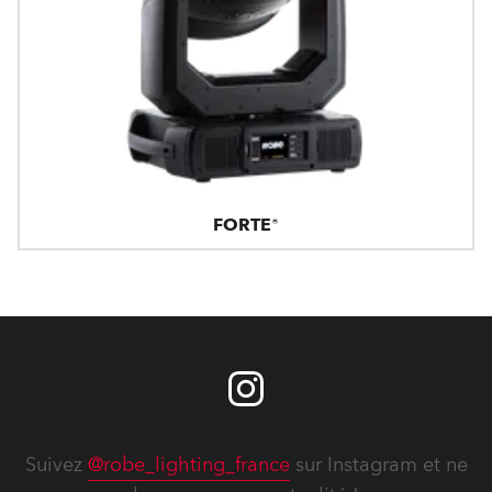
FORTE®
Suivez
@robe_lighting_france
sur Instagram et ne