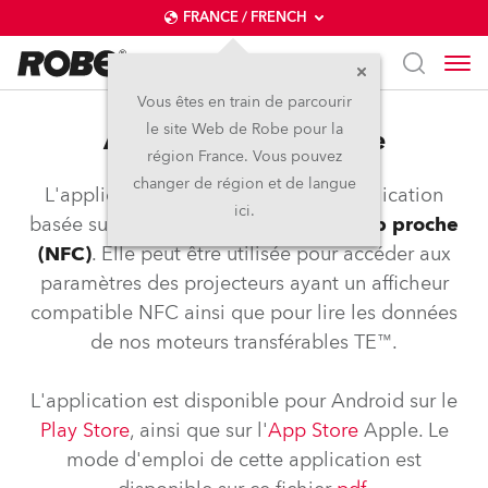
FRANCE / FRENCH
Vous êtes en train de parcourir
le site Web de Robe pour la
Application NFC Robe
région France. Vous pouvez
changer de région et de langue
L'application Robe COM est une application
ici.
basée sur la
communication en champ proche
(NFC)
. Elle peut être utilisée pour accéder aux
paramètres des projecteurs ayant un afficheur
compatible NFC ainsi que pour lire les données
de nos moteurs transférables TE™.
L'application est disponible pour Android sur le
Play Store
, ainsi que sur l'
App Store
Apple. Le
mode d'emploi de cette application est