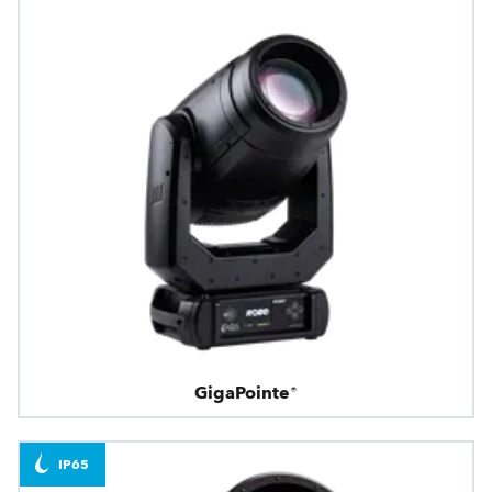
GigaPointe®
IP65