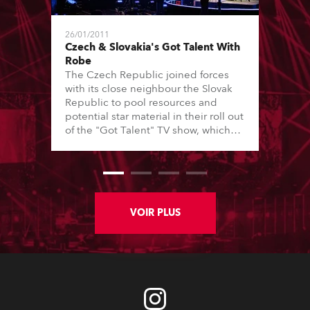
26/01/2011
Czech & Slovakia's Got Talent With
Robe
The Czech Republic joined forces
with its close neighbour the Slovak
Republic to pool resources and
potential star material in their roll out
of the "Got Talent" TV show, which
was staged in Exhibition Hall Z of the
Brno Exhibition Centre, CZ, and lit by
Slovakia's top lighting designer,
Martin Kubanka.
VOIR PLUS