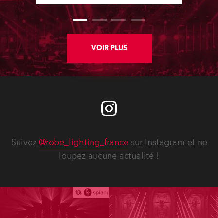
Centre, Italy.
VOIR PLUS
Suivez
@robe_lighting_france
sur Instagram et ne
loupez aucune actualité !