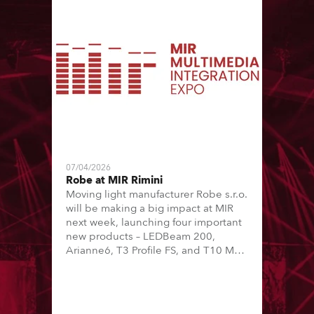
07/04/2026
Robe at MIR Rimini
Moving light manufacturer Robe s.r.o.
will be making a big impact at MIR
next week, launching four important
new products – LEDBeam 200,
Arianne6, T3 Profile FS, and T10 MFS
– on Booth 01, Hall A5C5, as part of
Italian distributor RM Multimedia’s
large stand at the three-day trade
show, staged at the Rimini Expo