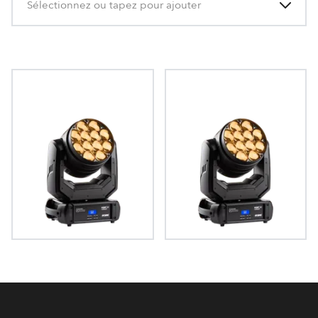
Sélectionnez ou tapez pour ajouter
LEDBeam 350™
LEDBeam 350™ FW