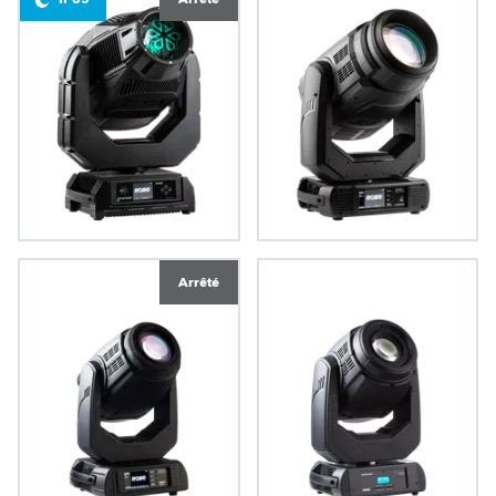
iPointe65®
MegaPointe®
Arrêté