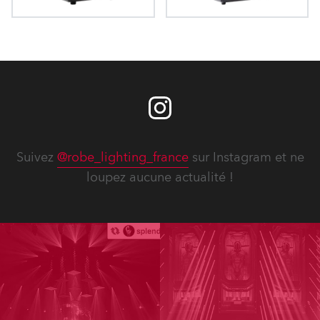
Pointe®
miniPointe®
Suivez
@robe_lighting_france
sur Instagram et ne
loupez aucune actualité !