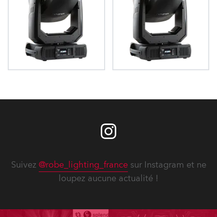
T2 Fresnel™
T2 PC™
Suivez
@robe_lighting_france
sur Instagram et ne
loupez aucune actualité !