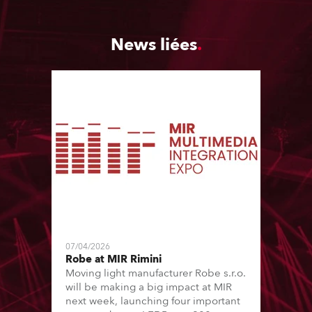
News liées
07/04/2026
Robe at MIR Rimini
Moving light manufacturer Robe s.r.o.
will be making a big impact at MIR
next week, launching four important