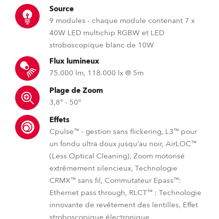
Source
9 modules - chaque module contenant 7 x
40W LED multichip RGBW et LED
stroboscopique blanc de 10W
Flux lumineux
75.000 lm, 118.000 lx @ 5m
Plage de Zoom
3,8° - 50°
Effets
Cpulse™ - gestion sans flickering, L3™ pour
un fondu ultra doux jusqu‘au noir, AirLOC™
(Less Optical Cleaning), Zoom motorisé
extrêmement silencieux, Technologie
CRMX™ sans fil, Commutateur Epass™:
Ethernet pass through, RLCT™ : Technologie
innovante de revêtement des lentilles, Effet
stroboscopique électronique