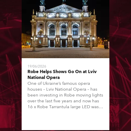
19/06/2026
Robe Helps Shows Go On at Lviv
National Opera
One of Ukraine’s famous opera
houses – Lviv National Opera – has
been investing in Robe moving lights
over the last five years and now has
16 x Robe Tarrantula large LED wash
beams and 22 x T1 Profiles, which
are among 146 moving lights in total
available in the house rig.