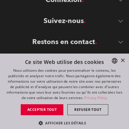
Suivez-nous
Restons en contact
×
Ce site Web utilise des cookies
Nous utilisons des cookies pour personnaliser le contenu, les
publicités et analyser notre trafic. Nous partageons également des
ENGLISH
informations sur votre utilisation de notre site avec nos partenaires
DE
de publicité et d"analyse qui peuvent les combiner avec d"autres
©
2026
ROBE lighting s.r.o.
informations que vous leur avez fournies ou qu"ils ont collectées lors
FR
de votre utilisation de leurs services.
Privacy Policy
All rights reserved. Created by
Appio
RU
ACCEPTER TOUT
REFUSER TOUT
Switch to desktop mode
AFFICHER LES DÉTAILS
Contact
Demande d'infos