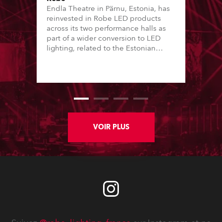
Endla Theatre in Pärnu, Estonia, has
reinvested in Robe LED products
across its two performance halls as
part of a wider conversion to LED
lighting, related to the Estonian
“Green Turn” initiative. This has seen
16 of the country’s major theatres – a
mix of local government and private
performing arts institutions – convert
lighting stock from tungsten-halogen
to LED over the last 12 months.
VOIR PLUS