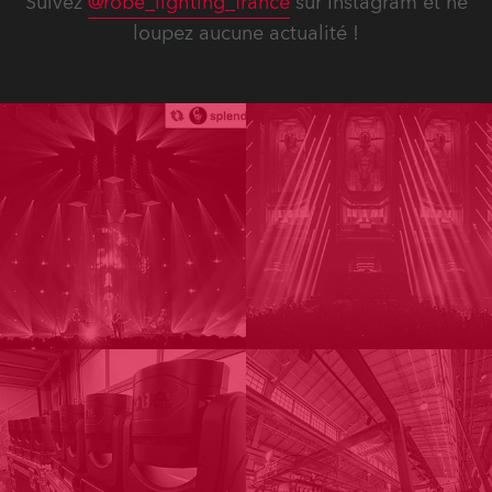
Suivez
@robe_lighting_france
sur Instagram et ne
loupez aucune actualité !