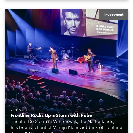
creatives, and the best and most appropriate
equipment for numerous projects year-round.
Investment
21/07/2026
Frontline Rocks Up a Storm with Robe
Theater De Storm in Winterswijk, the Netherlands,
has been a client of Martijn Klein Gebbink of Frontline