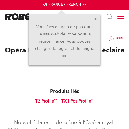
FRANCE / FRENCH
Vous êtes en train de parcourir
le site Web de Robe pour la
17 / 06 / 2024
RSS
région France. Vous pouvez
Opéra Royal : Robe Lighting éclaire
changer de région et de langue
ici.
la scène de Versailles
Produits liés
T2 Profile™
TX1 PosiProfile™
Nouvel éclairage de scène à l’Opéra royal.