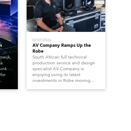
07/07/2026
m
AV Company Ramps Up the
Robe
swijk,
South African full technical
 a
production service and design
bink
specialist AV Company is
for
enjoying using its latest
investments in Robe moving
lights, which have included
ting
adding ESPRITES and more
LEDBeam 350s to the rental
d with
inventory.
ty)
es, 12
 T15