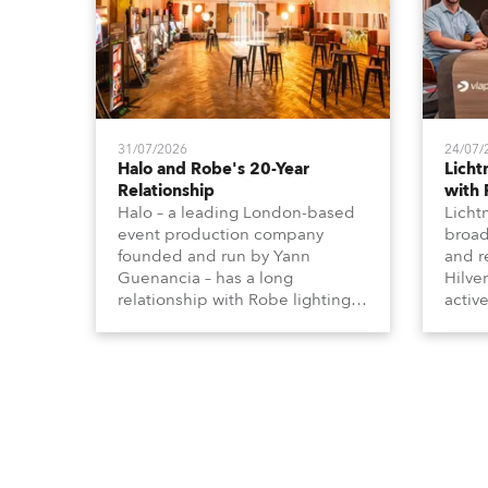
31/07/2026
24/07/
Halo and Robe's 20-Year
Lich
Relationship
with
Halo – a leading London-based
Licht
event production company
broad
founded and run by Yann
and r
Guenancia – has a long
Hilve
relationship with Robe lighting,
active
going back to the early 2000s,
includ
when the company first invested
comme
in a set of 20 x Robe ColorSpot
VR, a
1200E ATs.
end s
well-
provi
and t
appro