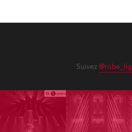
numer
Suivez
@robe_lig