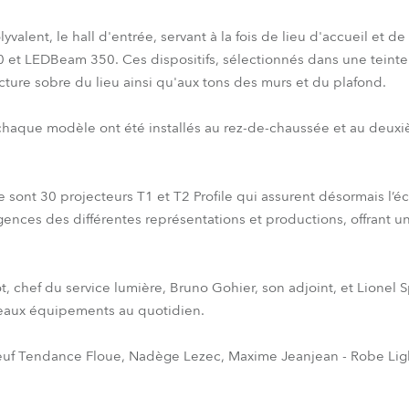
lent, le hall d'entrée, servant à la fois de lieu d'accueil et de
et LEDBeam 350. Ces dispositifs, sélectionnés dans une teinte 
ture sobre du lieu ainsi qu'aux tons des murs et du plafond.
 chaque modèle ont été installés au rez-de-chaussée et au deux
e sont 30 projecteurs T1 et T2 Profile qui assurent désormais l’é
ences des différentes représentations et productions, offrant un
, chef du service lumière, Bruno Gohier, son adjoint, et Lionel 
uveaux équipements au quotidien.
euf Tendance Floue, Nadège Lezec, Maxime Jeanjean - Robe Lig