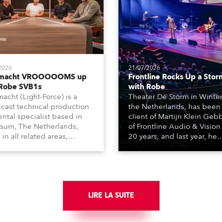
2026
21/07/2026
tmacht VROOOOOMS up
Frontline Rocks Up a Stor
 Robe SVB1s
with Robe
macht (Light-Force) is a
Theater De Storm in Winter
cast technical production
the Netherlands, has been
ental specialist based in
client of Martijn Klein Geb
rsum, The Netherlands,
of Frontline Audio & Vision 
 in all related areas,
20 years, and last year, he
ing television, films,
delivered an impressive
rcials, streaming, XR, AR,
package of 124 x Robe ligh
nd also engaged in high-
products, including 12 x
tudio installations. The
ESPRITE moving lights fitte
respected company
the HCF (High Colour Fideli
des expert crew, creatives,
LIRE LA SUITE
LED engine, 80 x T11 Profil
he best and most
x TX1 PosiProfiles and 20 x
priate equipment for
Fresnels.