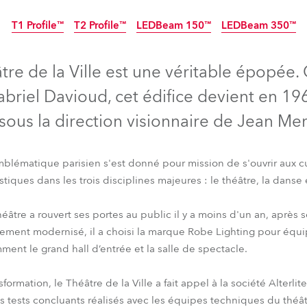
ighting
T1 Profile™
T2 Profile™
LEDBeam 150™
LEDBeam 350™
ime
âtre de la Ville est une véritable épopée.
abriel Davioud, cet édifice devient en 19
 sous la direction visionnaire de Jean Me
mblématique parisien s'est donné pour mission de s'ouvrir aux 
istiques dans les trois disciplines majeures : le théâtre, la danse
héâtre a rouvert ses portes au public il y a moins d'un an, après
rement modernisé, il a choisi la marque Robe Lighting pour équ
ment le grand hall d’entrée et la salle de spectacle.
T1 Profile™
T2 Profile™
LEDBeam 150™
LEDBeam 350™
ormation, le Théâtre de la Ville a fait appel à la société Alterlit
tests concluants réalisés avec les équipes techniques du théât