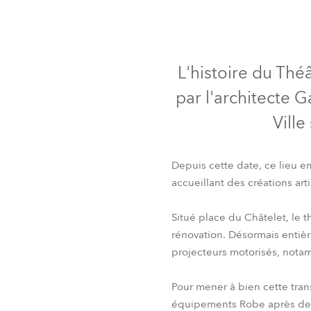
ProMotion L
Robe Marit
L'histoire du Thé
par l'architecte G
Ville
Depuis cette date, ce lieu e
accueillant des créations art
Situé place du Châtelet, le t
rénovation. Désormais entiè
projecteurs motorisés, notam
Pour mener à bien cette transf
équipements Robe après des 