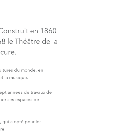
Allemagne
France
 Construit en 1860
République Tchèque et
68 le Théâtre de la
Slovaquie
rcure.
International
Global
cultures du monde, en
 et la musique.
Europe
 sept années de travaux de
Territoires Russophones
iper ses espaces de
Amérique Latine
e, qui a opté pour les
Business Development
re.