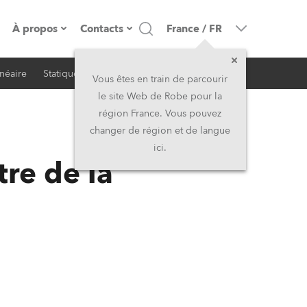
À propos
Contacts
France
/
FR
inéaire
Statique
iSeries
Architectural
resse
Présentation de l'entreprise
Siège Social
Vous êtes en train de parcourir
le site Web de Robe pour la
Fabriqué en Europe
Siège Social & Usine
région France. Vous pouvez
changer de région et de langue
RSS
Propriétaires
Filliales
ici.
re de la
Histoire
Amérique du Nord et Caraïbes
Carrière
Moyen-Orient
Kariéra (CZ)
Asie et Pacifique
Légal
Royaume-Uni et Irelande