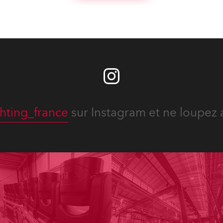
ous projects year-round.
hting_france
sur Instagram et ne loupez 