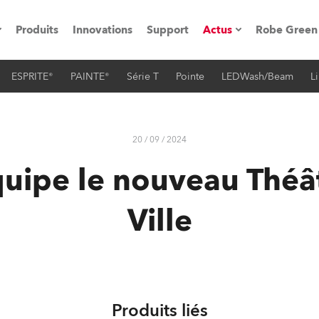
Produits
Innovations
Support
Actus
Robe Green
ESPRITE®
PAINTE®
Série T
Pointe
LEDWash/Beam
L
vènements
Communiqués de p
ation
Références
20 / 09 / 2024
uipe le nouveau Théât
oboSpot
Ville
he Road
cation
ions en vidéo
Produits liés