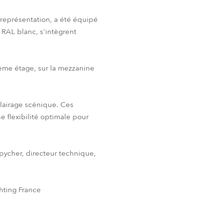
BDM
 représentation, a été équipé
RAL blanc, s'intègrent
ième étage, sur la mezzanine
clairage scénique. Ces
e flexibilité optimale pour
Spycher, directeur technique,
hting France