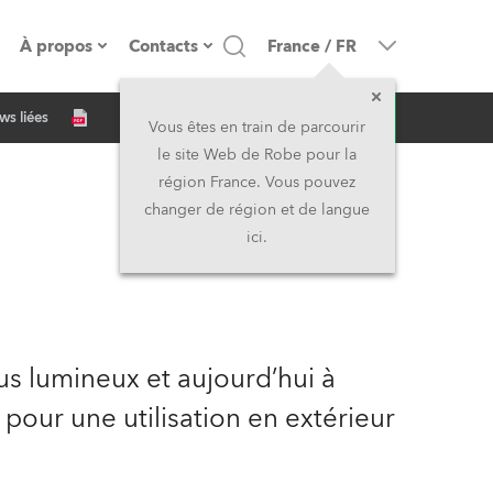
À propos
Contacts
France
/
FR
Demande d'infos
ws liées
resse
Présentation de l'entreprise
Siège Social
Vous êtes en train de parcourir
le site Web de Robe pour la
Fabriqué en Europe
Siège Social & Usine
région France. Vous pouvez
changer de région et de langue
Propriétaires
Filliales
ici.
Histoire
Amérique du Nord et Caraïbes
Carrière
Moyen-Orient
lus lumineux et aujourd’hui à
Kariéra (CZ)
Asie et Pacifique
pour une utilisation en extérieur
Légal
Royaume-Uni et Irelande