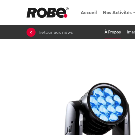
Accueil
Nos Activités
Retour aux news
À Propos
Ima
Salons & é
Parcs de loc
iSeries
Tutoriels R
Robe On T
Robe On Lo
Nos innovat