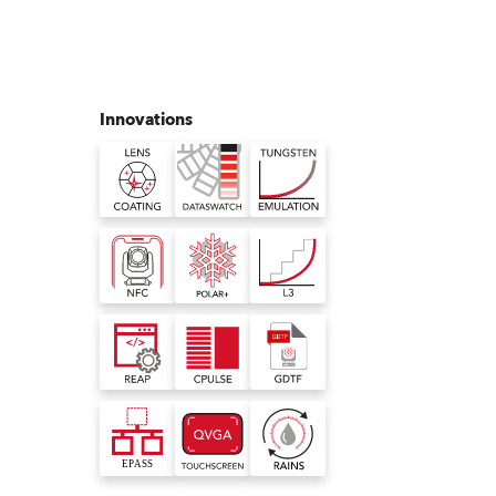
Allemagne
France
Innovations
République Tchèque et
Slovaquie
International
Global
Europe
Territoires Russophones
Amérique Latine
Business Development