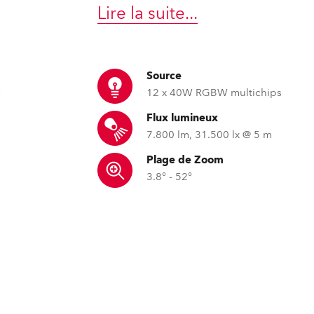
ighting
Lire la suite
...
ime
Source
12 x 40W RGBW multichips
Flux lumineux
7.800 lm, 31.500 lx @ 5 m
Plage de Zoom
3.8° - 52°