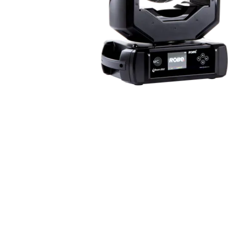
ProMotion L
Robe Marit