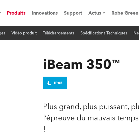
Produits
Innovations
Support
Actus
Robe Green
ges
Vidéo produit
Téléchargements
Spécifications Techniques
Ne
vènements
Communiqués de p
ation
Références
iBeam 350™
oboSpot
IP65
he Road
Plus grand, plus puissant, p
cation
l’épreuve du mauvais temps 
!
ions en vidéo