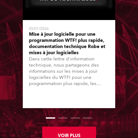
05/01/2026
Mise à jour logicielle pour une
programmation WTF! plus rapide,
documentation technique Robe et
mises à jour logicielles
Dans cette lettre d'information
technique, nous partageons des
informations sur les mises à jour
logicielles du WTF! pour une
programmation plus rapide, les
améliorations de la documentation
technique Robe et également sur les
mises à jour logicielles depuis la
dernière lettre d'information.
VOIR PLUS