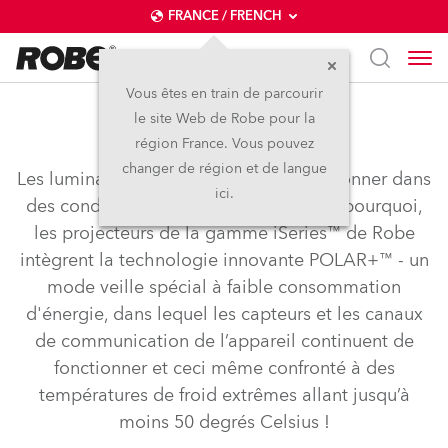
FRANCE / FRENCH
Vous êtes en train de parcourir
le site Web de Robe pour la
POLAR+™
région France. Vous pouvez
changer de région et de langue
Les luminaires IP doivent pouvoir fonctionner dans
ici.
des conditions de froid extrême. C'est pourquoi,
les projecteurs de la gamme iSeries™ de Robe
intègrent la technologie innovante POLAR+™ - un
mode veille spécial à faible consommation
d'énergie, dans lequel les capteurs et les canaux
de communication de l’appareil continuent de
fonctionner et ceci même confronté à des
températures de froid extrêmes allant jusqu’à
moins 50 degrés Celsius !