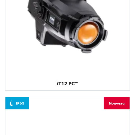
iT12 PC™
IP65
Nouveau