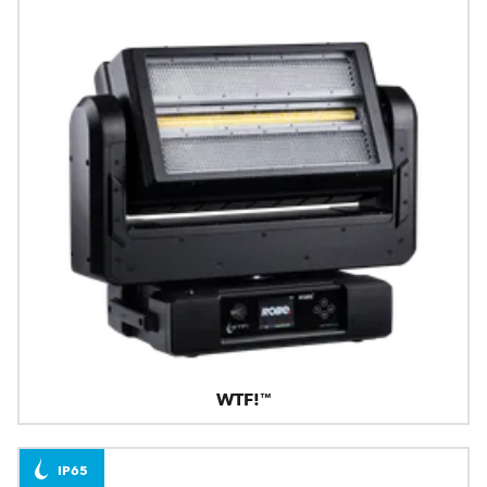
WTF!™
IP65