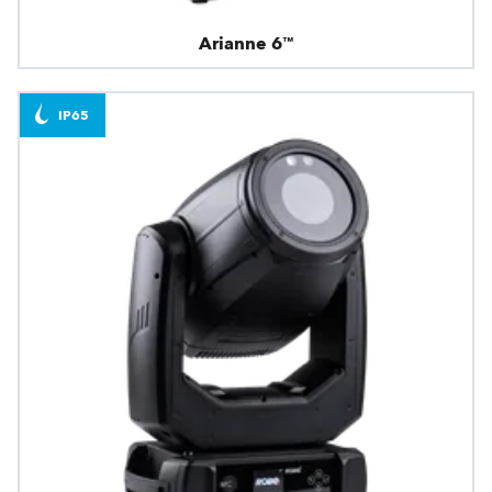
Arianne 6™
IP65