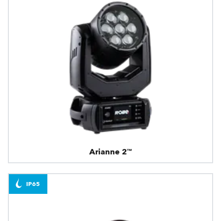
Arianne 2™
IP65