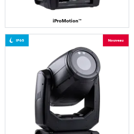
iProMotion™
IP65
Nouveau