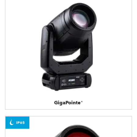
GigaPointe®
IP65