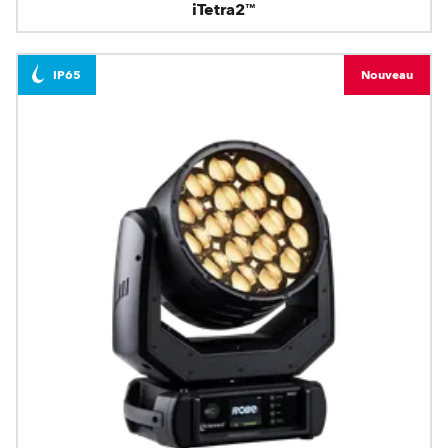
iTetra2™
IP65
Nouveau