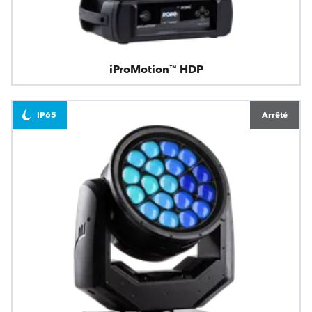
iProMotion™ HDP
IP65
Arrêté