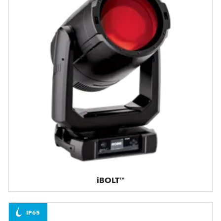
iBOLT™
IP65