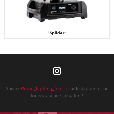
iSpiider®
Suivez
@robe_lighting_france
sur Instagram et ne
loupez aucune actualité !