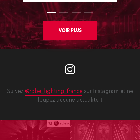
Colour channels, while various fixes
enhance reliability and workflow.
New Service Manuals, Technical
Bulletins and updated Spare Parts
Price Lists are available for
VOIR PLUS
download. In addition, software
updates for lighting fixtures
introduce new features, performance
improvements and bug fixes.
Detailed notes for each fixture follow.
Suivez
@robe_lighting_france
sur Instagram et ne
loupez aucune actualité !