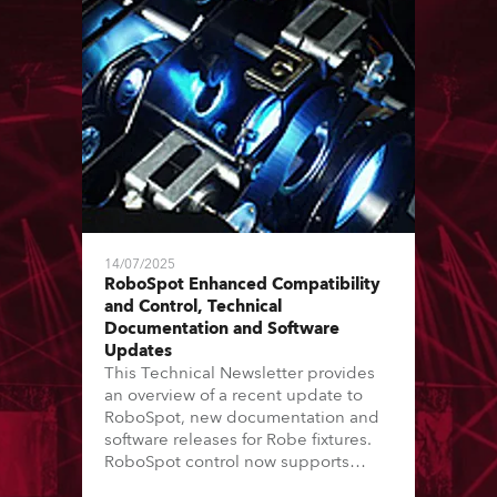
14/07/2025
RoboSpot Enhanced Compatibility
and Control, Technical
Documentation and Software
Updates
This Technical Newsletter provides
an overview of a recent update to
RoboSpot, new documentation and
software releases for Robe fixtures.
RoboSpot control now supports
additional fixture models and Virtual