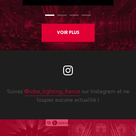
massive shows at Zagreb Arena for
Croatia’s latest pop and internet
sensation, Jakov Jozinović.
VOIR PLUS
Suivez
@robe_lighting_france
sur Instagram et ne
loupez aucune actualité !