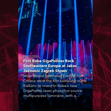
03/07/2026
First Robe GigaPointes Rock
Southeastern Europe at Jakov
Jozinović Zagreb Shows
Mojo Rental Southeast Europe from
Croatia were the first company in the
Balkans to invest in Robe’s new
GigaPointe laser-phosphor source
multipurpose luminaire, with a
purchase of 24 fixtures. These were
delivered – direct from the factory in
Czechia – to the get-in of two