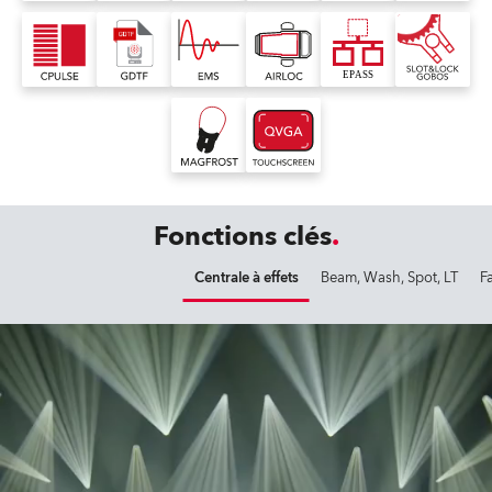
Fonctions clés
Centrale à effets
Beam, Wash, Spot, LT
F