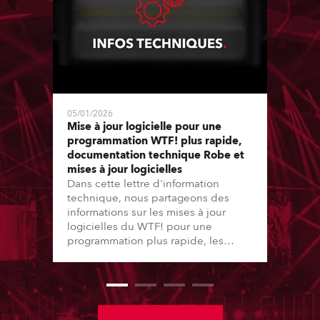
05/01/2026
Mise à jour logicielle pour une
programmation WTF! plus rapide,
documentation technique Robe et
mises à jour logicielles
Dans cette lettre d'information
technique, nous partageons des
informations sur les mises à jour
logicielles du WTF! pour une
programmation plus rapide, les
améliorations de la documentation
technique Robe et également sur les
mises à jour logicielles depuis la
dernière lettre d'information.