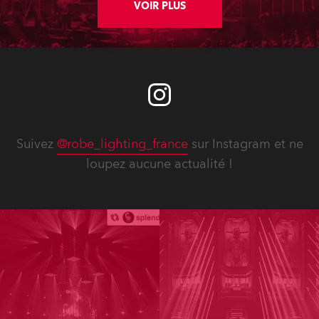
VOIR PLUS
Suivez
@robe_lighting_france
sur Instagram et ne
loupez aucune actualité !