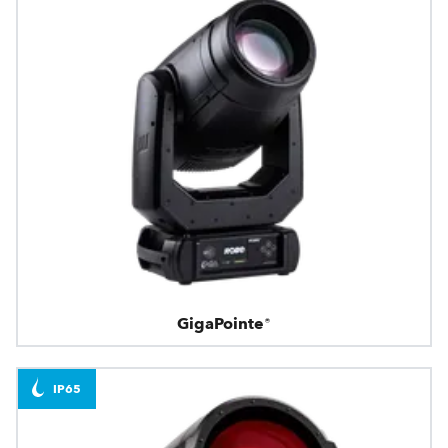
GigaPointe®
IP65