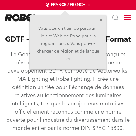
FRANCE / FRENCH
Vous êtes en train de parcourir
le site Web de Robe pour la
GDTF – General Device Type Format
région France. Vous pouvez
changer de région et de langue
Le General Device Type Format a été conçu et
ici.
développé conjointement par le groupe de
développement GDTF, composé de Vectorworks,
MA Lighting et Robe lighting. Il crée une
définition unifiée pour l'échange de données
relatives au fonctionnement des luminaires
intelligents, tels que les projecteurs motorisés,
officiellement reconnus comme une norme
ouverte pour l'industrie du divertissement dans le
monde entier par la norme DIN SPEC 15800.