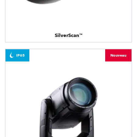
SilverScan™
IP65
Nouveau