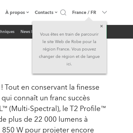
À propos
Contacts
France
/
FR
Demande d'infos
echniques
News liées
resse
Présentation de l'entreprise
Siège Social
Vous êtes en train de parcourir
le site Web de Robe pour la
Fabriqué en Europe
Siège Social & Usine
région France. Vous pouvez
changer de région et de langue
Propriétaires
Filliales
ici.
Histoire
Amérique du Nord et Caraïbes
r ! Tout en conservant la finesse
Carrière
Moyen-Orient
 qui connaît un franc succès
 (Multi-Spectral), le T2 Profile™
Kariéra (CZ)
Asie et Pacifique
de plus de 22 000 lumens à
Légal
Royaume-Uni et Irelande
e 850 W pour projeter encore