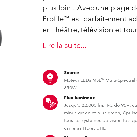
ighting
plus loin ! Avec une plage d
Profile™ est parfaitement a
ime
en théâtre, télévision et tou
Lire la suite
...
Source
Moteur LEDs MSL™ Multi-Spectral
850W
Flux lumineux
Jusqu'à 22.000 lm, IRC de 95+, ca
minus green et plus green, Cpuls
tous les systèmes de vision tels q
caméras HD et UHD