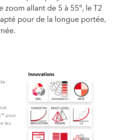
Allemagne
e zoom allant de 5 à 55°, le T2
dapté pour de la longue portée,
France
rnée.
République Tchèque et
Slovaquie
International
Global
Innovations
 de
Europe
Territoires Russophones
nal
e™ pour
Amérique Latine
ue les
Business Development