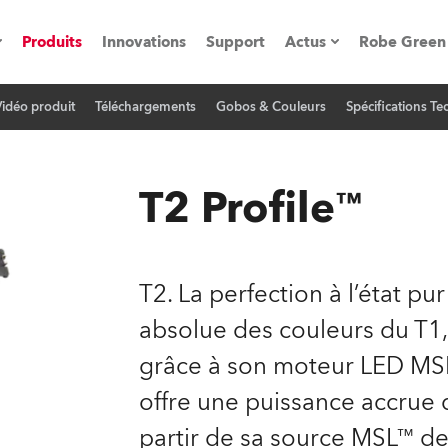
Produits
Innovations
Support
Actus
Robe Green
Vidéo produit
Téléchargements
Gobos & Couleurs
Spécifications T
vènements
Communiqués de p
ation
Références
T2 Profile™
oboSpot
T2. La perfection à l’état pu
he Road
absolue des couleurs du T1,
grâce à son moteur LED MSL™
cation
offre une puissance accrue 
ions en vidéo
partir de sa source MSL™ d