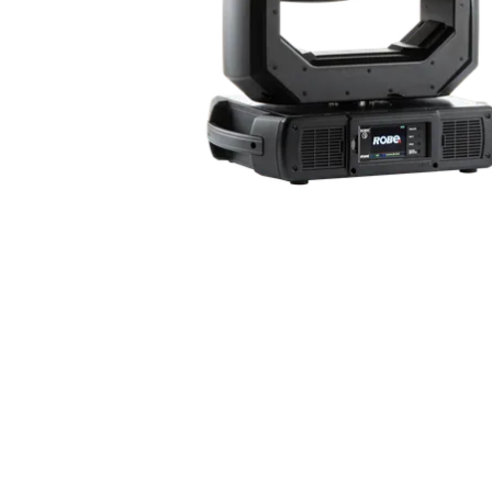
ProMotion L
Robe Marit