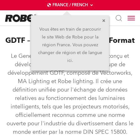
FRANCE / FRENCH
Vous êtes en train de parcourir
le site Web de Robe pour la
GDTF – General Device Type Format
région France. Vous pouvez
changer de région et de langue
Le General Device Type Format a été conçu et
ici.
développé conjointement par le groupe de
développement GDTF, composé de Vectorworks,
MA Lighting et Robe lighting. Il crée une
définition unifiée pour l'échange de données
relatives au fonctionnement des luminaires
intelligents, tels que les projecteurs motorisés,
officiellement reconnus comme une norme
ouverte pour l'industrie du divertissement dans le
monde entier par la norme DIN SPEC 15800.