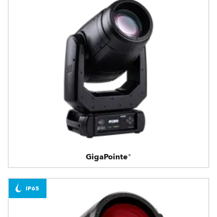
GigaPointe®
IP65