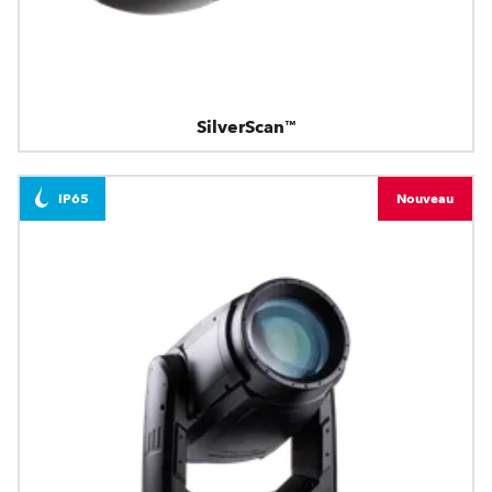
SilverScan™
IP65
Nouveau