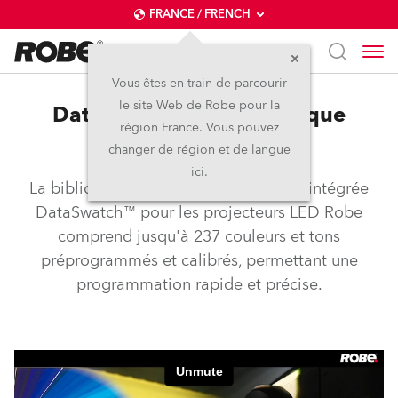
FRANCE / FRENCH
Vous êtes en train de parcourir
le site Web de Robe pour la
DataSwatch™ – bibliothèque
région France. Vous pouvez
intégrée de couleurs
changer de région et de langue
ici.
La bibliothèque de couleurs virtuelles intégrée
DataSwatch™ pour les projecteurs LED Robe
comprend jusqu'à 237 couleurs et tons
préprogrammés et calibrés, permettant une
programmation rapide et précise.