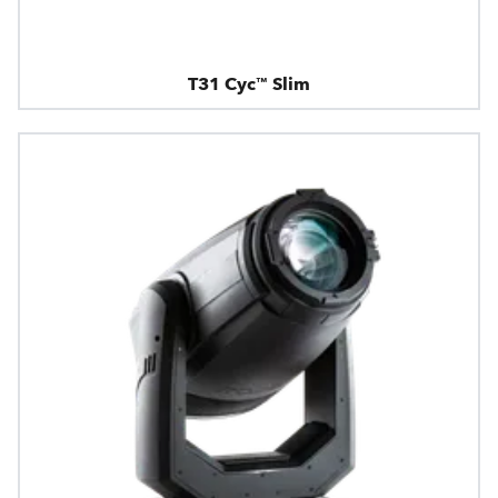
T31 Cyc™ Slim