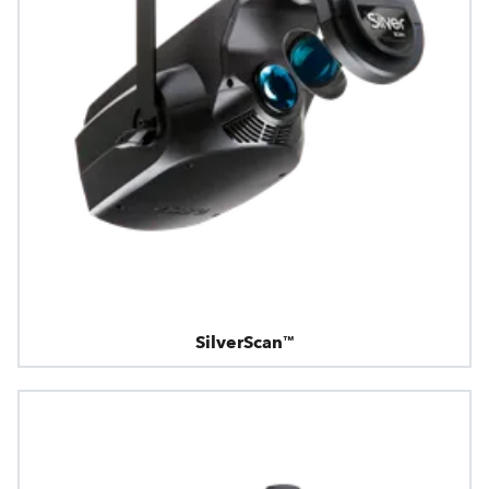
SilverScan™