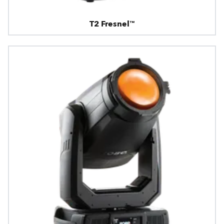
T2 Fresnel™