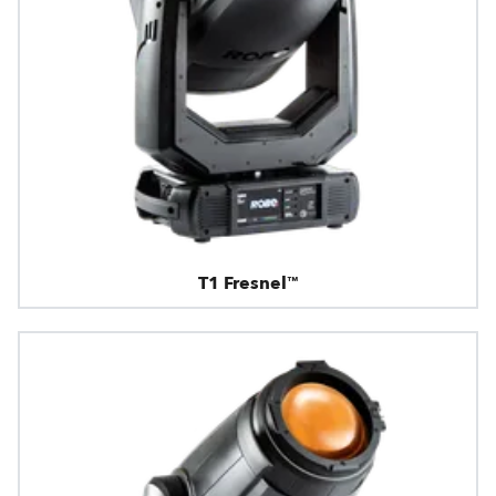
T1 Fresnel™