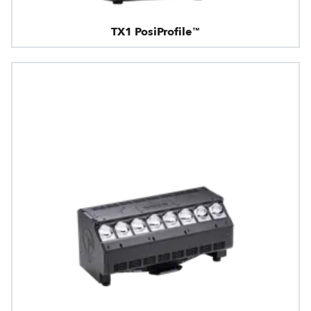
TX1 PosiProfile™