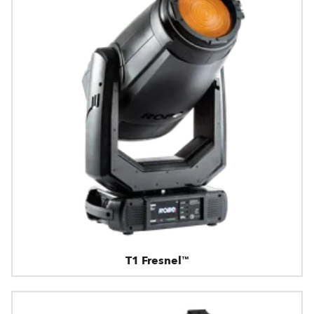
T1 Fresnel™