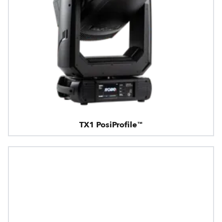
TX1 PosiProfile™