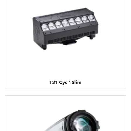
T31 Cyc™ Slim