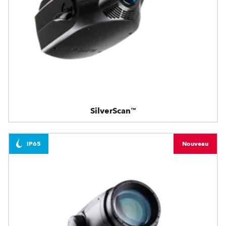
SilverScan™
IP65
Nouveau