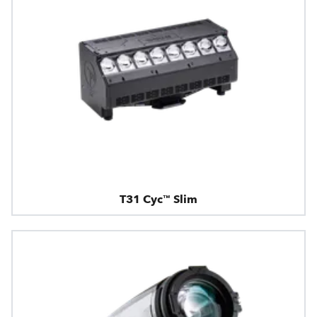
T31 Cyc™ Slim