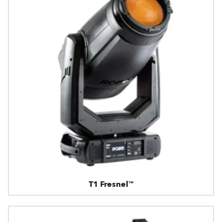
T1 Fresnel™