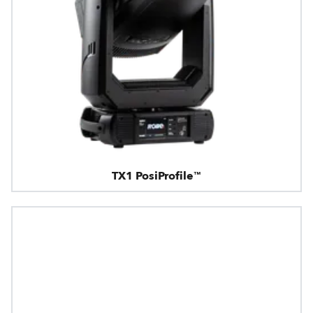
TX1 PosiProfile™