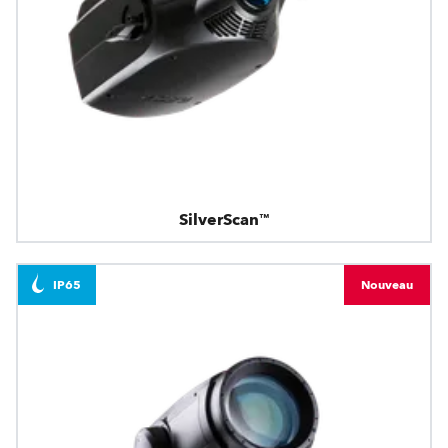
SilverScan™
IP65
Nouveau