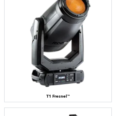
T1 Fresnel™