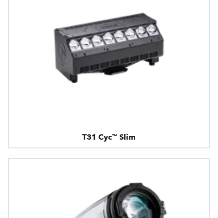
T31 Cyc™ Slim