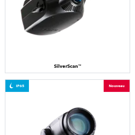
SilverScan™
IP65
Nouveau