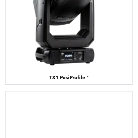
TX1 PosiProfile™