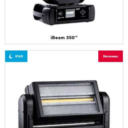
iBeam 350™
IP65
Nouveau