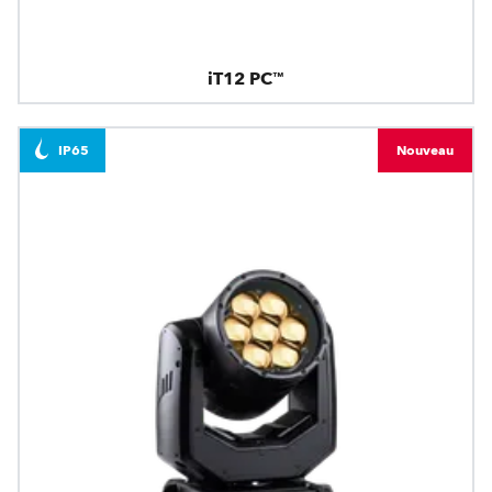
iT12 PC™
IP65
Nouveau