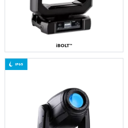
iBOLT™
IP65