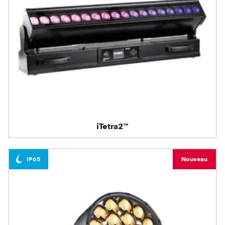
iTetra2™
IP65
Nouveau