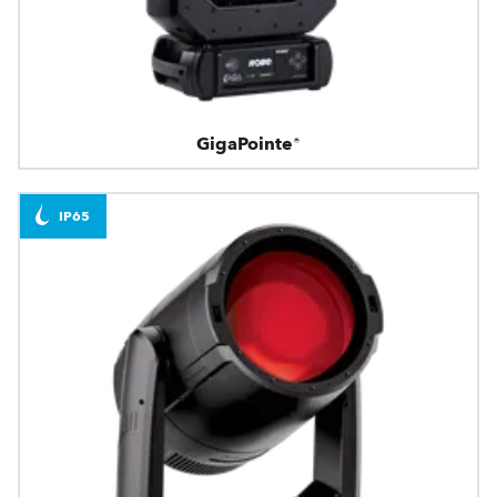
GigaPointe®
IP65