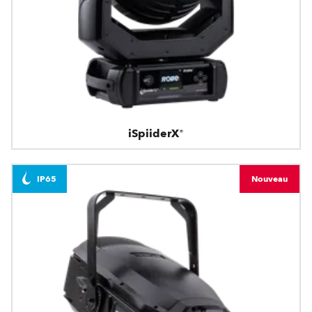
iSpiiderX®
IP65
Nouveau