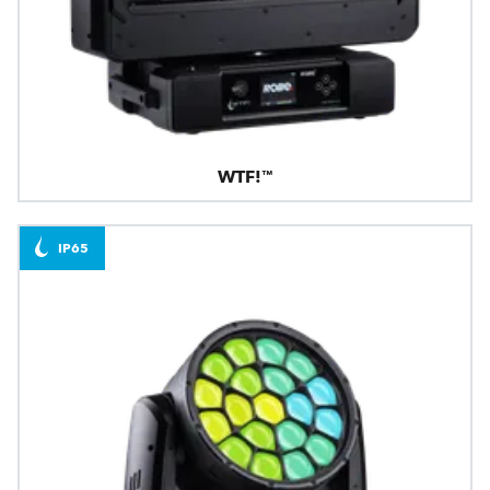
WTF!™
IP65