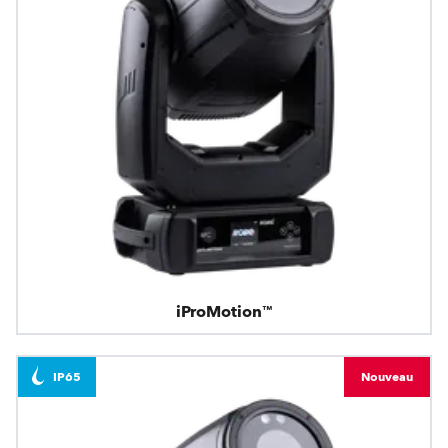
iProMotion™
IP65
Nouveau