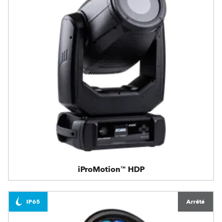
iProMotion™ HDP
IP65
Arrêté