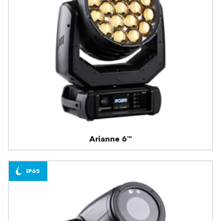
Arianne 6™
IP65