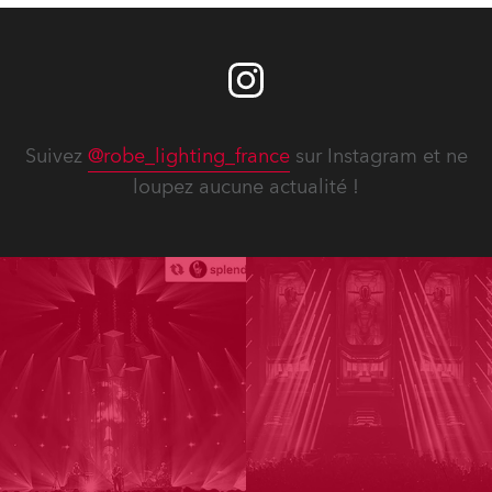
Suivez
@robe_lighting_france
sur Instagram et ne
loupez aucune actualité !