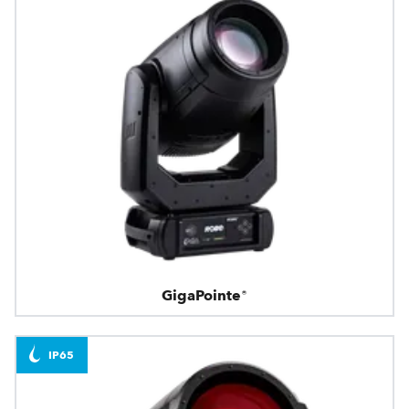
GigaPointe®
IP65