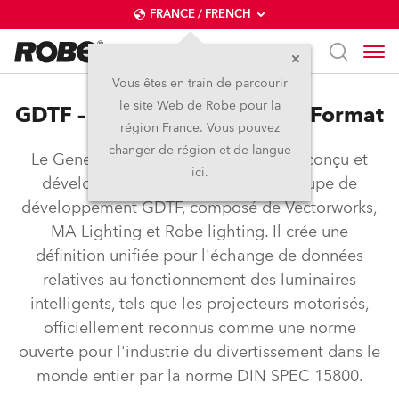
FRANCE / FRENCH
Vous êtes en train de parcourir
le site Web de Robe pour la
GDTF – General Device Type Format
région France. Vous pouvez
changer de région et de langue
Le General Device Type Format a été conçu et
ici.
développé conjointement par le groupe de
développement GDTF, composé de Vectorworks,
MA Lighting et Robe lighting. Il crée une
définition unifiée pour l'échange de données
relatives au fonctionnement des luminaires
intelligents, tels que les projecteurs motorisés,
officiellement reconnus comme une norme
ouverte pour l'industrie du divertissement dans le
monde entier par la norme DIN SPEC 15800.