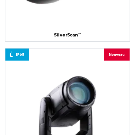
SilverScan™
IP65
Nouveau